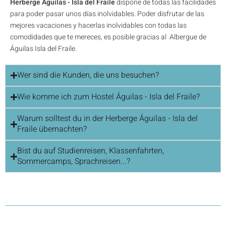
Herberge Águilas - Isla del Fraile
dispone de todas las facilidades
para poder pasar unos días inolvidables. Poder disfrutar de las
mejores vacaciones y hacerlas inolvidables con todas las
comodidades que te mereces, es posible gracias al Albergue de
Águilas Isla del Fraile.
Wer sind die Kunden, die uns besuchen?
Wie komme ich zum Hostel Águilas - Isla del Fraile?
Warum solltest du in der Herberge Águilas - Isla del
Fraile übernachten?
Bist du auf Studienreisen, Klassenfahrten,
Sommercamps, Sprachreisen...?