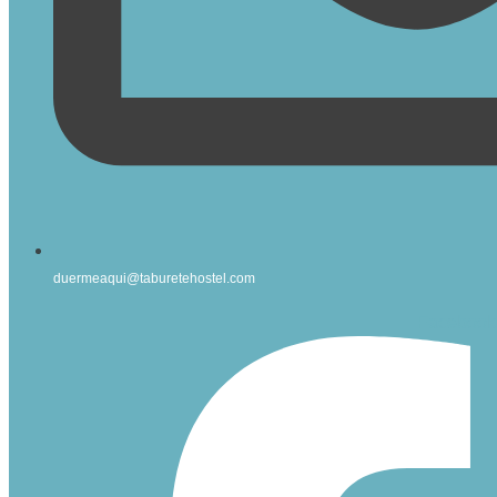
duermeaqui@taburetehostel.com
Facebook-