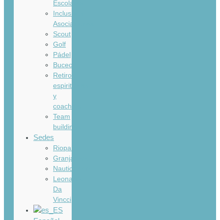
Escolares
Inclusivos
Asociaciones
Scout
Golf
Pádel
Buceo
Retiros
espirituales
y
coaching
Team
buildings
Sedes
Riopar
Granjapark
Nauticcamp
Leonardo
Da
Vincci