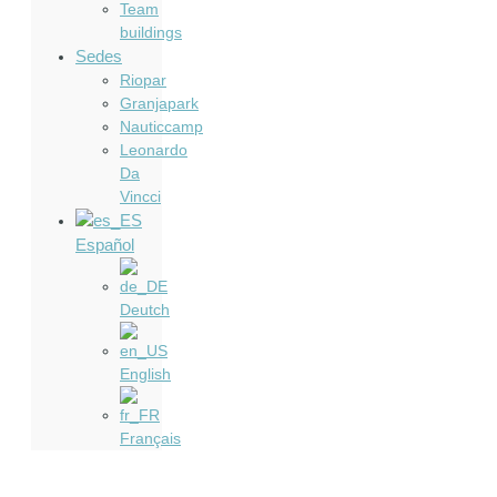
Team
buildings
Sedes
Riopar
Granjapark
Nauticcamp
Leonardo
Da
Vincci
Español
Deutch
English
Français