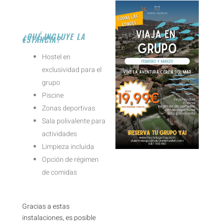
¿QUÉ INCLUYE LA
ESTANCIA?
Hostel en
exclusividad para el
grupo
Piscine
Zonas deportivas
Sala polivalente para
actividades
Limpieza incluida
Opción de régimen
de comidas
Gracias a estas
instalaciones, es posible