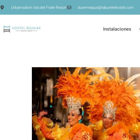
Urbanisation Isla del Fraile Resort
duermeaqui@taburetehostel.com
Instalaciones