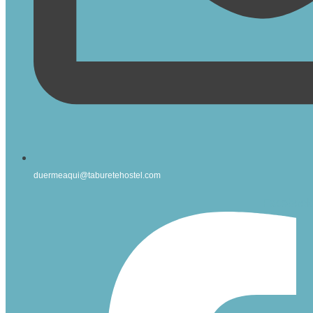
duermeaqui@taburetehostel.com
Facebook-