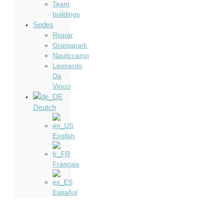
Team
buildings
Sedes
Riopar
Granjapark
Nauticcamp
Leonardo
Da
Vincci
Deutch
English
Français
Español