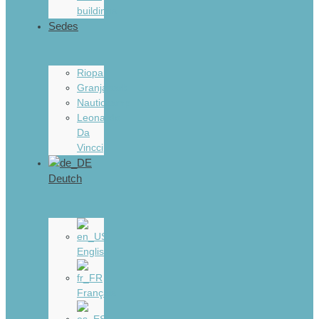
buildings
Sedes
Riopar
Granjapark
Nauticcamp
Leonardo
Da
Vincci
Deutch
English
Français