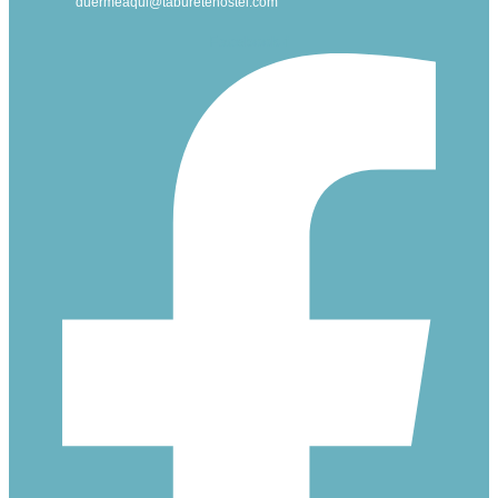
duermeaqui@taburetehostel.com
Facebook-f