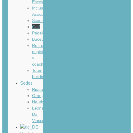
Escolares
Inclusivos
Asociaciones
Scout
Golf
Pádel
Buceo
Retiros
espirituales
y
coaching
Team
buildings
Sedes
Riopar
Granjapark
Nauticcamp
Leonardo
Da
Vincci