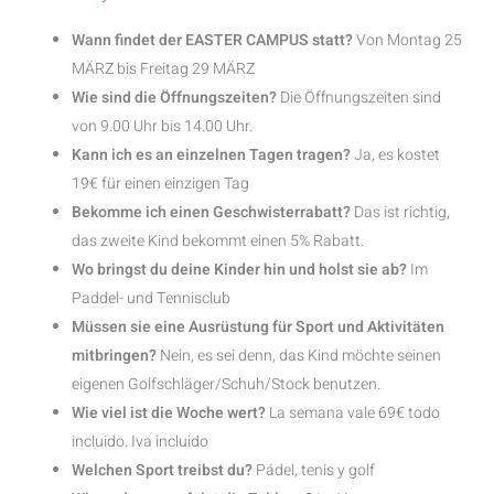
Wann findet der EASTER CAMPUS statt?
Von Montag 25
MÄRZ bis Freitag 29 MÄRZ
Wie sind die Öffnungszeiten?
Die Öffnungszeiten sind
von 9.00 Uhr bis 14.00 Uhr.
Kann ich es an einzelnen Tagen tragen?
Ja, es kostet
19€ für einen einzigen Tag
Bekomme ich einen Geschwisterrabatt?
Das ist richtig,
das zweite Kind bekommt einen 5% Rabatt.
Wo bringst du deine Kinder hin und holst sie ab?
Im
Paddel- und Tennisclub
Müssen sie eine Ausrüstung für Sport und Aktivitäten
mitbringen?
Nein, es sei denn, das Kind möchte seinen
eigenen Golfschläger/Schuh/Stock benutzen.
Wie viel ist die Woche wert?
La semana vale 69€ todo
incluido. Iva incluido
Welchen Sport treibst du?
Pádel, tenis y golf