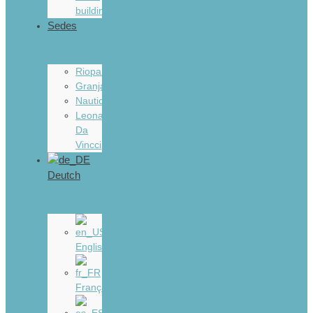
buildings
Sedes
Riopar
Granjapark
Nauticcamp
Leonardo
Da
Vincci
Deutch
English
Français