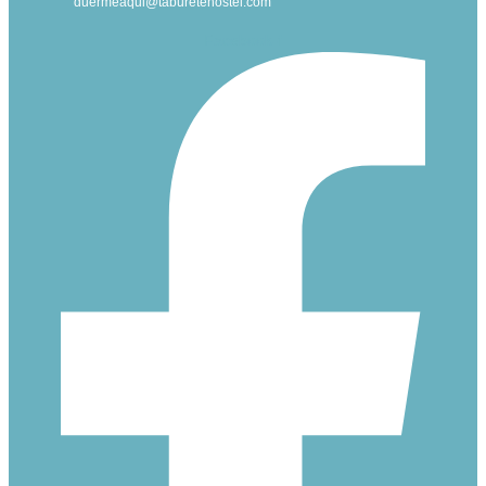
duermeaqui@taburetehostel.com
Facebook-f