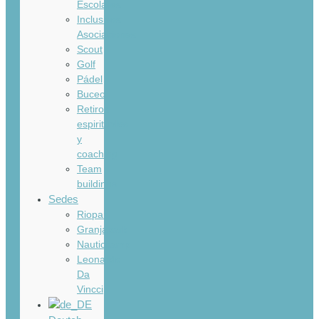
Escolares
Inclusivos
Asociaciones
Scout
Golf
Pádel
Buceo
Retiros
espirituales
y
coaching
Team
buildings
Sedes
Riopar
Granjapark
Nauticcamp
Leonardo
Da
Vincci