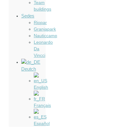
Team
buildings
Sedes
Riopar
Granjapark
Nauticcamp
Leonardo
Da
Vincci
Deutch
English
Français
Español